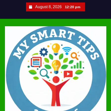
S
August 8, 2026
12:20 pm
k
i
p
t
o
c
o
n
t
e
n
t