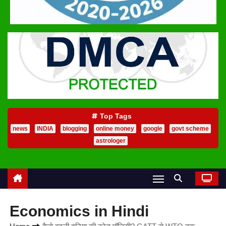
Top Tags
news
INDIA
blogging
online money
google
govt scheme
astrologer
Economics in Hindi