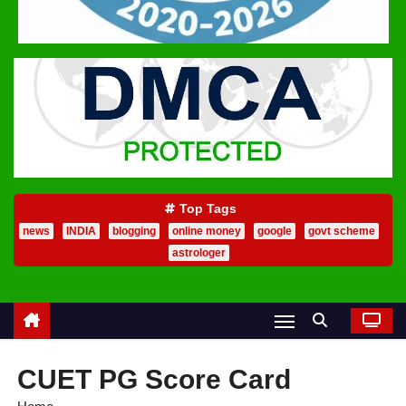
Top Tags
news
INDIA
blogging
online money
google
govt scheme
astrologer
CUET PG Score Card