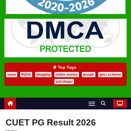
Top Tags
news
INDIA
blogging
online money
google
govt scheme
astrologer
CUET PG Result 2026