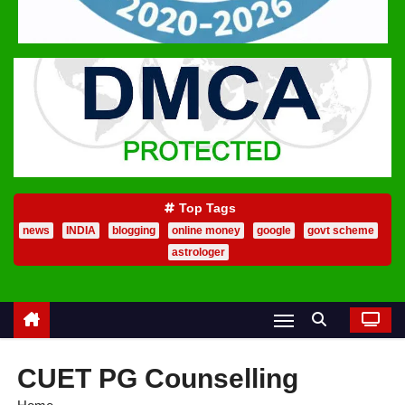
Top Tags
news
INDIA
blogging
online money
google
govt scheme
astrologer
CUET PG Counselling