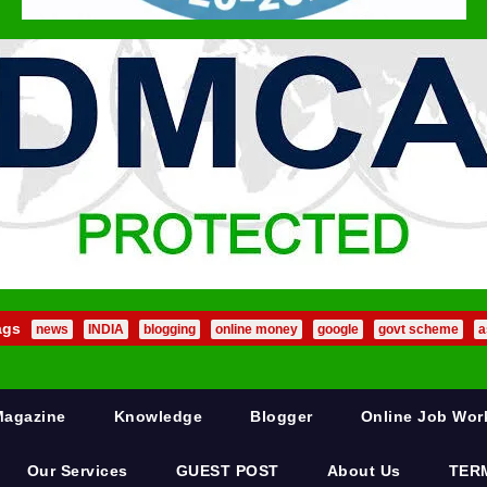
ags
news
INDIA
blogging
online money
google
govt scheme
a
Magazine
Knowledge
Blogger
Online Job Wo
Our Services
GUEST POST
About Us
TER