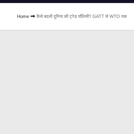
Home
कैसे बदली दुनिया की ट्रेड पॉलिसी? GATT से WTO तक