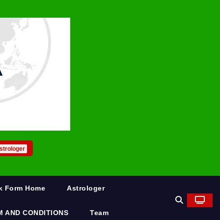
strologer
rk Form Home
Astrologer
M AND CONDITIONS
Team