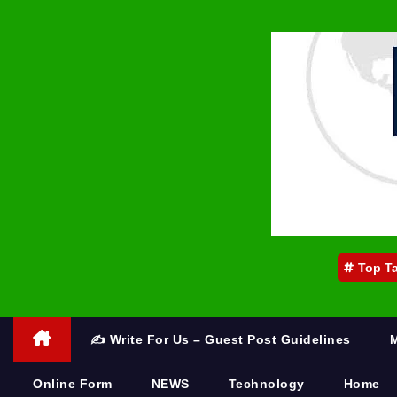
Top T
✍️ Write For Us – Guest Post Guidelines
Online Form
NEWS
Technology
Home