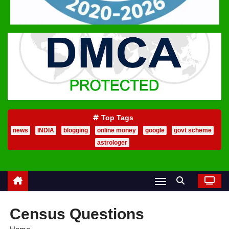
Top Tags
news
INDIA
blogging
online money
google
govt scheme
astrologer
Census Questions