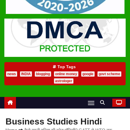
Top Tags
news
INDIA
blogging
online money
google
govt scheme
astrologer
Business Studies Hindi