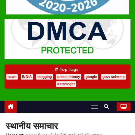
Top Tags
news
INDIA
blogging
online money
google
govt scheme
astrologer
स्थानीय समाचार