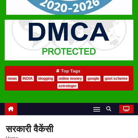
Top Tags
news
INDIA
blogging
online money
google
govt scheme
astrologer
सरकारी वैकेंसी