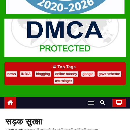
Top Tags
news
INDIA
blogging
online money
google
govt scheme
astrologer
सड़क सुरक्षा