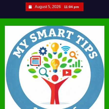
S
August 5, 2026
11:04 pm
k
i
p
t
o
c
o
n
t
e
n
t