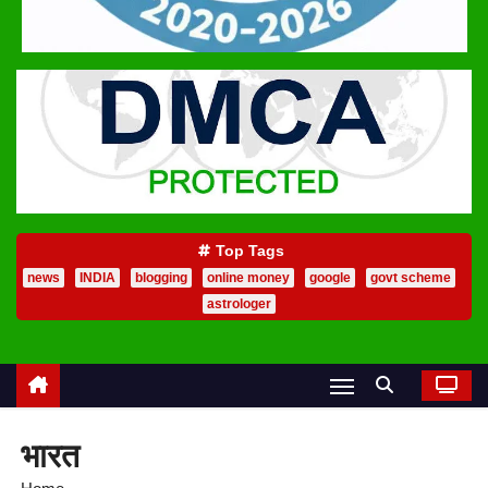
Top Tags
news
INDIA
blogging
online money
google
govt scheme
astrologer
भारत