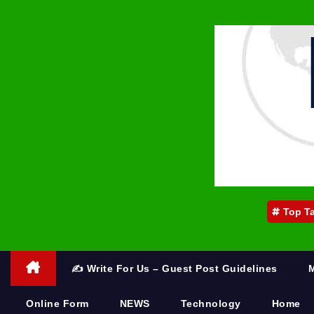
Top T
✍️ Write For Us – Guest Post Guidelines
Online Form
NEWS
Technology
Home