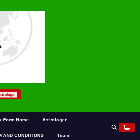
strologer
rk Form Home
Astrologer
M AND CONDITIONS
Team