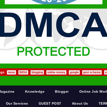
ags
news
INDIA
blogging
online money
google
govt scheme
a
Magazine
Knowledge
Blogger
Online Job Wo
Our Services
GUEST POST
About Us
TER