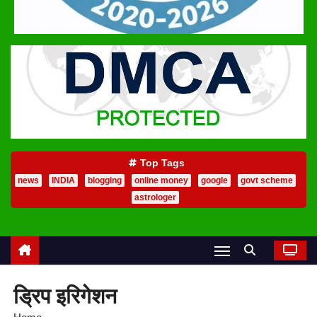
Top Tags
news
INDIA
blogging
online money
google
govt scheme
astrologer
ड्रिप इरिगेशन