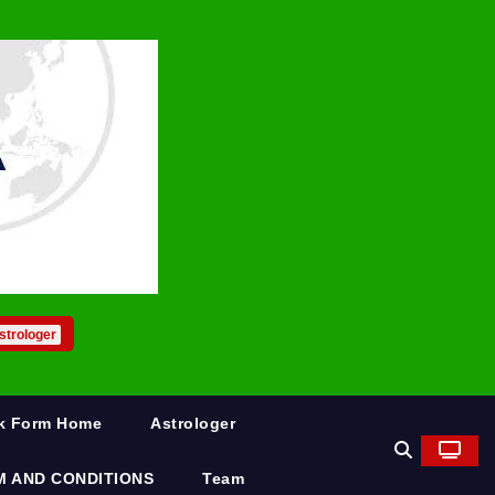
strologer
rk Form Home
Astrologer
M AND CONDITIONS
Team