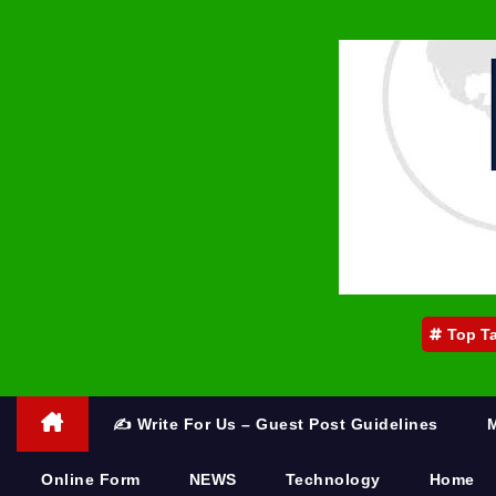
Top T
✍️ Write For Us – Guest Post Guidelines
Online Form
NEWS
Technology
Home