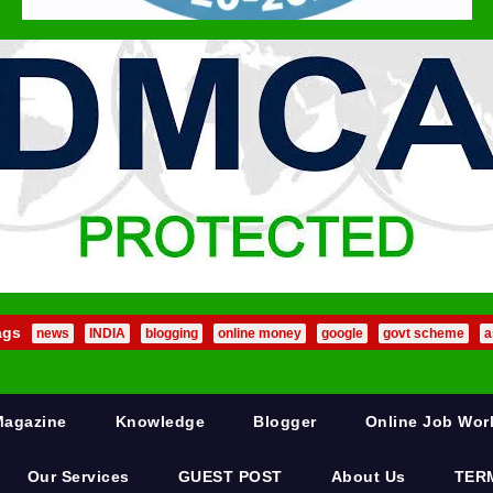
ags
news
INDIA
blogging
online money
google
govt scheme
a
Magazine
Knowledge
Blogger
Online Job Wo
Our Services
GUEST POST
About Us
TER