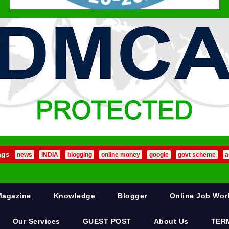
ags
news
INDIA
blogging
online money
google
govt scheme
a
Magazine
Knowledge
Blogger
Online Job Wo
Our Services
GUEST POST
About Us
TER