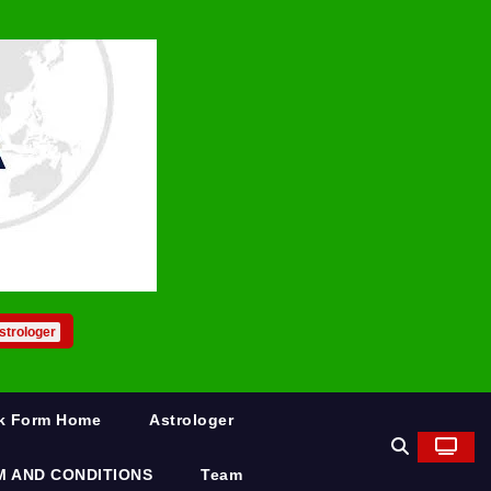
strologer
rk Form Home
Astrologer
M AND CONDITIONS
Team