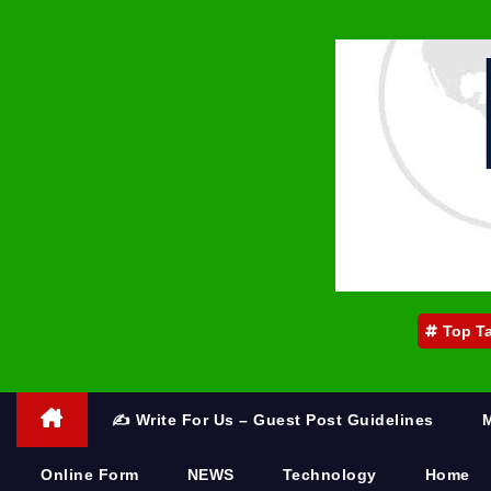
Top T
✍️ Write For Us – Guest Post Guidelines
Online Form
NEWS
Technology
Home